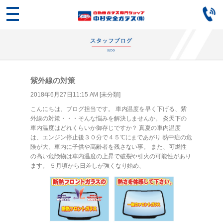
紫外線の対策
2018年6月27日11:15 AM [
未分類
]
こんにちは、ブログ担当です。 車内温度を早く下げる、紫
外線の対策・・・そんな悩みを解決しませんか。 炎天下の
車内温度はどれくらいか御存じですか？ 真夏の車内温度
は、エンジン停止後３０分で４５℃にまであがり 熱中症の危
険が大、車内に子供や高齢者を残さない事。 また、可燃性
の高い危険物は車内温度の上昇で破裂や引火の可能性があり
ます。 ５月頃から日差しが強くなり始め、