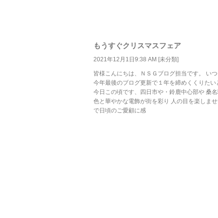
もうすぐクリスマスフェア
2021年12月1日9:38 AM [
未分類
]
皆様こんにちは、ＮＳＧブログ担当です。 い
今年最後のブログ更新で１年を締めくくりたい
今日この頃です、四日市や・鈴鹿中心部や 桑
色と華やかな電飾が街を彩り 人の目を楽しませ
で日頃のご愛顧に感