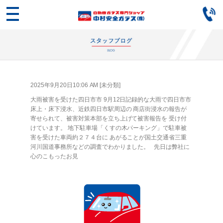
2025年9月20日10:06 AM [
未分類
]
大雨被害を受けた四日市市 9月12日記録的な大雨で四日市市
床上・床下浸水、近鉄四日市駅周辺の 商店街浸水の報告が
寄せられて、被害対策本部を立ち上げて被害報告を 受け付
けています。 地下駐車場「くすの木パーキング」で駐車被
害を受けた車両約２７４台に あがることが国土交通省三重
河川国道事務所などの調査でわかりました。 先日は弊社に
心のこもったお見