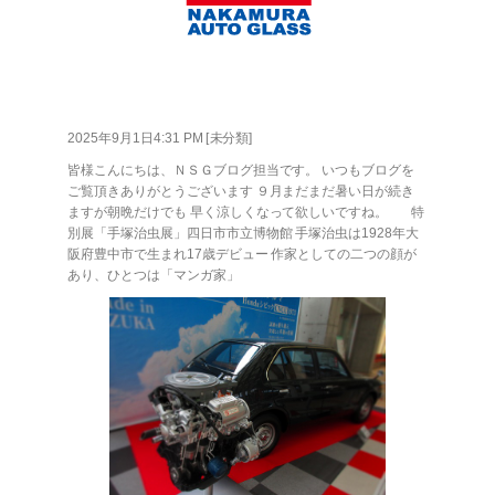
2025年9月1日4:31 PM [
未分類
]
皆様こんにちは、ＮＳＧブログ担当です。 いつもブログを
ご覧頂きありがとうございます ９月まだまだ暑い日が続き
ますが朝晩だけでも 早く涼しくなって欲しいですね。 特
別展「手塚治虫展」四日市市立博物館 手塚治虫は1928年大
阪府豊中市で生まれ17歳デビュー 作家としての二つの顔が
あり、ひとつは「マンガ家」