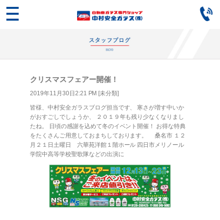
クリスマスフェアー開催！
2019年11月30日2:21 PM [
未分類
]
皆様、中村安全ガラスブログ担当です、 寒さが増す中いか
がおすごしでしょうか、 ２０１９年も残り少なくなりまし
たね。 日頃の感謝を込めて冬のイベント開催！ お得な特典
をたくさんご用意しておまちしております。 桑名市 １２
月２１日土曜日 六華苑洋館１階ホール 四日市メリノール
学院中高等学校聖歌隊などの出演に