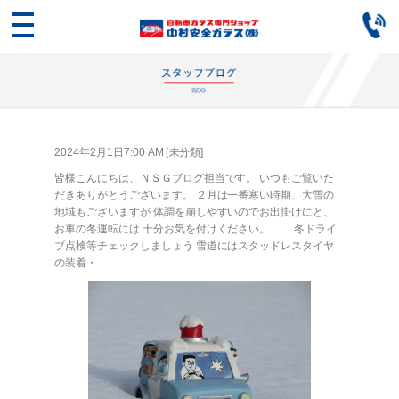
2024年2月1日7:00 AM [
未分類
]
皆様こんにちは、ＮＳＧブログ担当です。 いつもご覧いた
だきありがとうございます。 ２月は一番寒い時期、大雪の
地域もございますが 体調を崩しやすいのでお出掛けにと、
お車の冬運転には 十分お気を付けください。 冬ドライ
ブ点検等チェックしましょう 雪道にはスタッドレスタイヤ
の装着・