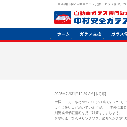
三重県四日市の自動車ガラス交換、ガラス修理、カ
2025年7月31日10:29 AM [
未分類
]
皆様、こんにちはNSGブログ担当です いつも
ように暑い日が続いていますが、 一歩外に出る
別警戒情予報情報を見て対策をしましよう。 夏
き氷街道「ひんやりワクワク」桑名でかき氷9月