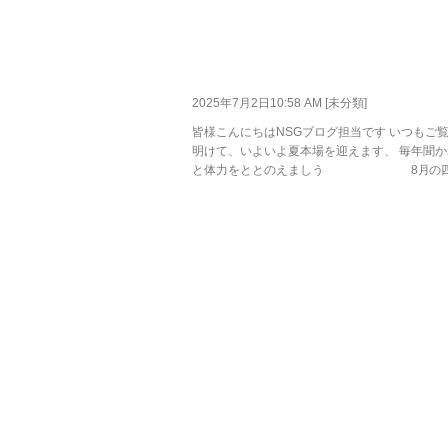
2025年7月2日10:58 AM [
未分類
]
皆様こんにちはNSGブログ担当です いつもご
明けて、いよいよ夏本場を迎えます、 毎年聞
と体力をととのえましう 8月の四日