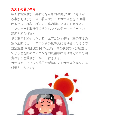
炎天下の暑い車内
年々平均温度が上昇するなか車内温度が50℃にも上が
る事があります。車の駐車時にドアガラス窓を３cm開
けると少しは和らげます。車内側にフロントガラスに
サンシェード取り付けるとハンドルダッシュボードの
温度を和らげます。
早く車内を冷やしたい時、エアコン＋走行、車の前後の
窓を全開にし、エアコンを外気導入に切り替えたうえで
設定温度Lo(最低)に下げて走行。その状態で２分経過し
てから窓を閉めエアコンを内気循環に切り替えて３分間
走行すると温度が下がって行きます。
ガラス窓にフィルム施工や断熱ロントガラス交換をする
対策もございます。