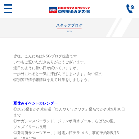
皆様、こんにちはNSGブログ担当です
いつもご覧いただきありがとうございます。
連日のように暑い日が続いていますが、
一歩外に出ると一気に汗ばんでしまいます。熱中症の
特別警戒情予報情報を見て対策をしましよう。
夏休みイベントカレンダー
◎2025桑名かき氷街道「ひんやりワクワク」桑名でかき氷9月30日
まで
◎ナガシマスパーランド、ジャンボ海水プール、なばなの里、
ジャズドリーム長島
◎発電所サマーツアー、川越電力館テラ ４６、事前予約制8月3
日、10日17日