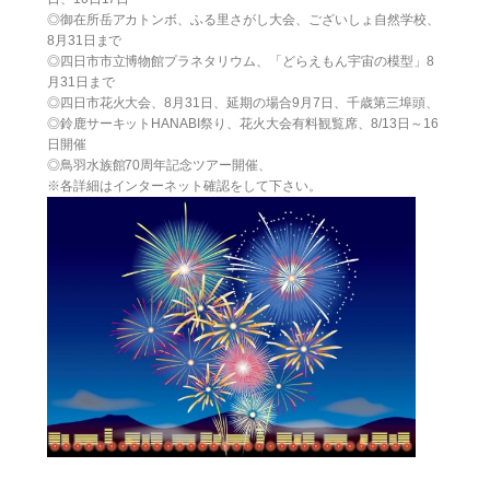
◎御在所岳アカトンボ、ふる里さがし大会、ございしょ自然学校、
8月31日まで
◎四日市市立博物館プラネタリウム、「どらえもん宇宙の模型」8
月31日まで
◎四日市花火大会、8月31日、延期の場合9月7日、千歳第三埠頭、
◎鈴鹿サーキットHANABI祭り、花火大会有料観覧席、8/13日～16
日開催
◎鳥羽水族館70周年記念ツアー開催、
※各詳細はインターネット確認をして下さい。