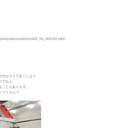
ort/press/jidosha09_hh_000182.html
社内は５０℃近くになり
０℃以上、
ることもあります。
ーフイルムで