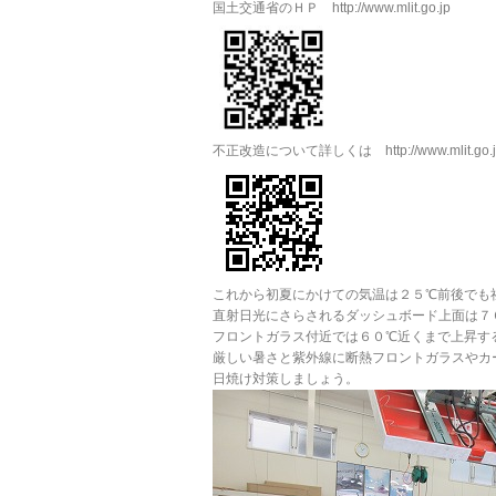
国土交通省のＨＰ http://www.mlit.go.jp
不正改造について詳しくは http://www.mlit.go.jp/rep
これから初夏にかけての気温は２５℃前後でも
直射日光にさらされるダッシュボード上面は７
フロントガラス付近では６０℃近くまで上昇す
厳しい暑さと紫外線に断熱フロントガラスやカ
日焼け対策しましょう。