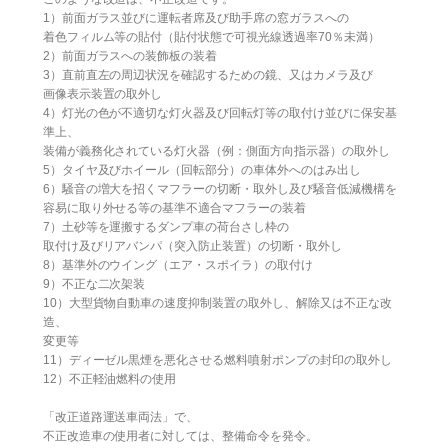
1）前面ガラス並びに運転者席及び助手席の窓ガラスへの
着色フィルム等の貼付（貼付状態で可視光線透過率70％未満）
2）前面ガラスへの装飾板の装着
3）直前直左の周辺状況を確認するための鏡、又はカメラ及び
画像表示装置の取外し
4）灯光の色が不適切な灯火器及び回転灯等の取付け並びに保安基
準上、
装備が義務化されている灯火器（例：側面方向指示器）の取外し
5）タイヤ及びホイール（回転部分）の車体外へのはみ出し
6）騒音の増大を招くマフラーの切断・取外し及び騒音低減機構を
容易に取り外せる等の基準不適合マフラーの装着
7）土砂等を運搬するダンプ車の荷台さし枠の
取付け及びリアバンパ（突入防止装置）の切断・取外し
8）基準外のウイング（エア・スポイラ）の取付け
9）不正な二次架装
10）大型貨物自動車の速度抑制装置の取外し、解除又は不正な改
造、
変更等
11）ディーゼル黒煙を悪化させる燃料噴射ポンプの封印の取外し
12）不正軽油燃料の使用
「改正道路運送車両法」で、
不正改造車の使用者に対しては、整備命令を発令。